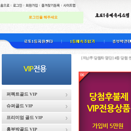
로그인을 해주세요
[지난주 당첨자 명단] 4등 당첨 천하무적님 
퍼펙트골드 VIP
슈퍼골드 VIP
프리미엄 골드 VIP
흥부박골드 VIP