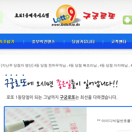
 당첨자 명단] 4등 당첨 천하무적님 , 4등 당첨 복조리님 , 4등 당첨 아지메님 , 4등 당첨 수
** 아이디/비밀번호를 