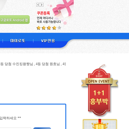
진킹왕짱님 , 4등 당첨 원효님 , 4등 당첨 무파마님 , 4등 당첨 옥토끼ebs님 , 4등 당첨 로
입력하세요 **